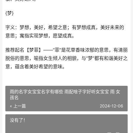
{梦}
字义：梦想，美好，希望之意；有梦想成真，美好未来的
意思；寓指实现梦想，愿望成真。
推荐起名【梦菲】——“菲”是花草香味浓郁的意思，有清丽
脱俗的意思，喻指女生倾人的相貌，与“梦”都有和谐美好之
意，蕴含着美好希望的意味。
雨的名字女宝宝名字有哪些 雨配啥子字好听女宝宝 雨 女
孩名
« 上一篇
2024-12-06
没有了！