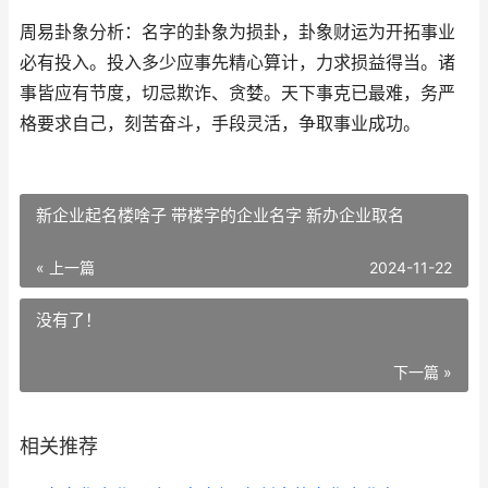
周易卦象分析：名字的卦象为损卦，卦象财运为开拓事业
必有投入。投入多少应事先精心算计，力求损益得当。诸
事皆应有节度，切忌欺诈、贪婪。天下事克已最难，务严
格要求自己，刻苦奋斗，手段灵活，争取事业成功。
新企业起名楼啥子 带楼字的企业名字 新办企业取名
« 上一篇
2024-11-22
没有了！
下一篇 »
相关推荐