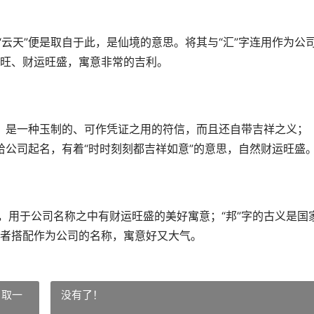
“云天”便是取自于此，是仙境的意思。将其与“汇”字连用作为公
旺、财运旺盛，寓意非常的吉利。
”，是一种玉制的、可作凭证之用的符信，而且还自带吉祥之义；
来给公司起名，有着“时时刻刻都吉祥如意”的意思，自然财运旺盛
，用于公司名称之中有财运旺盛的美好寓意；“邦”字的古义是国
者搭配作为公司的名称，寓意好又大气。
 取一
没有了！