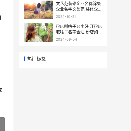
文艺范装修企业名称锦集
企业名字文艺范 装修企业
文化公司文案
2024-10-21
司
粉店叫啥子名字好 开粉店
取啥子名字合适 粉店如何
取名
2024-09-04
热门标签
。
家