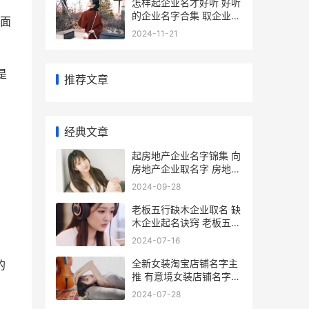
，
怎样起企业名才好听 好听
的企业名字合集 取企业名
面
字怎么取
2024-11-21
是
推荐文章
经典文章
起房地产企业名字锦集 向
房地产企业取名字 房地产
企业名字大全
2024-09-28
老板五行缺木企业取名 缺
木企业起名诀窍 老板五行
缺木企业怎么办
2024-07-16
全新女装淘宝店铺名字主
的
推 有意境女装店铺名字
全新女装淘宝店铺推荐
2024-07-28