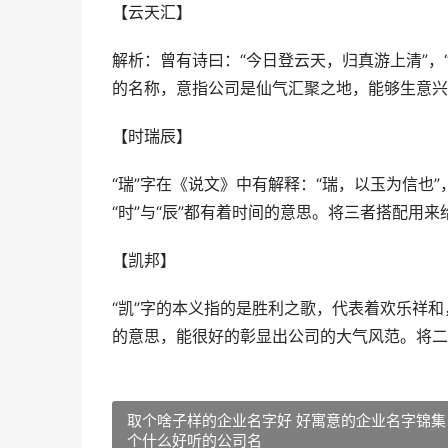
【云天汇】
解析：曾有诗曰：“今日登云天，归真游上清”，
的名称，意指公司是仙气汇聚之地，能够生意兴
【时瑞辰】
“瑞”字在《说文》中有解释：“瑞，以玉为信也
“时”与“辰”都有着时间的意思。将三者搭配用
【凯邦】
“凯”字的本义指的是胜利之歌，代表着欢乐祥和
的意思，能很好的彰显出公司的大气风范。将二
取个啥子样的企业名字好 好寓意的企业名字锦集
个什么好听的公司名