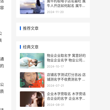
洁
属牛的取啥子店名最旺 属
牛人开店如何起名 属牛开
容
店取名
2024-11-20
推荐文章
公
表
经典文章
物业企业取名字 寓意好的
通
物业企业名字 物业公司取
名字大全免费查询
的
2024-10-17
店铺名字测试打分吉凶 店
铺测名字不收费测名字 店
铺名字免费测
公
2024-07-21
质
企业木字旁取名 木字旁适
合企业的名字 企业木字旁
取名怎么取
2024-08-31