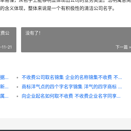
单易懂，从名字上能够明显体现出公司的业务类型。洁明寓意简
的含义体现，整体来说是一个有积极性的清洁公司名字。
收费公
没有了！
-11-21
下一篇 
根据自己的名字起企业名字 企业起名锦集 根据自己的名字起英文名字
不收费公司取名锦集 企业的名称锦集不收费 不收费公司取名怎么取
新企业起名字容易通过 好听独特的企业名字 新企业起名字容易起吗
商标洋气点的四个字名字锦集 洋气的四字商标 商标洋气点的四字名字
属牛的取啥子店名最旺 属牛人开店如何起名 属牛开店取名
向企业起名如何取不收费 不收费企业名字同享锦集 如何给企业起名字