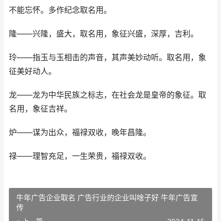
不能忘怀。多作纪念取名用。
隆——兴隆，盛大，取名用，象征兴盛，深厚，吉利。
玲——指玉与玉相击的声音，其声美妙动听。取名用，象
征美好动人。
龙——龙为中华民族之标志，在社会龙是皇帝的象征。取
名用，象征吉祥。
炉——谋为出众，福禄双收，晚年昌隆。
禄——理智充足，一生荣贵，福禄双收。
牛年广告企业取名 广告行业的企业叫啥子好 牛年广告宣
传