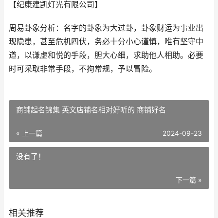
【纪康建凯灯光有限公司】
周易卦象分析：名字的卦象为大过卦，卦象财运为事业出
现隐患，甚至危机四伏，务必十分小心谨慎，唯有坚守中
道，以谦虚和悦的手段，胆大心细，求助他人相助。必要
时可采取非常手段，不拘常规，予以冒险。
商铺起名锦集 英文店铺名相对好听的 商铺好名
« 上一篇
2024-09-23
没有了！
下一篇 »
相关推荐