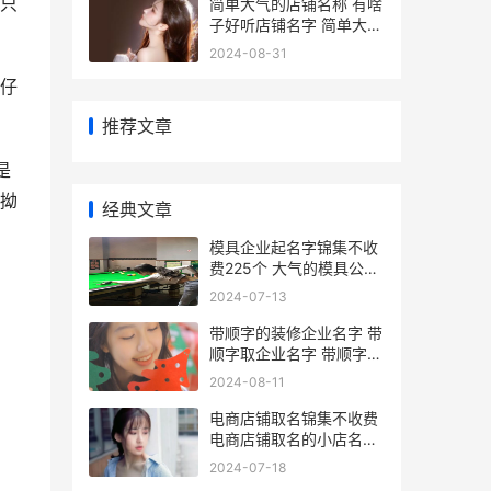
只
简单大气的店铺名称 有啥
子好听店铺名字 简单大气
店铺名字大全
2024-08-31
仔
推荐文章
是
拗
经典文章
模具企业起名字锦集不收
费225个 大气的模具公司
名字
2024-07-13
带顺字的装修企业名字 带
顺字取企业名字 带顺字的
装修企业有哪些
2024-08-11
电商店铺取名锦集不收费
电商店铺取名的小店名称
电商店名大全
2024-07-18