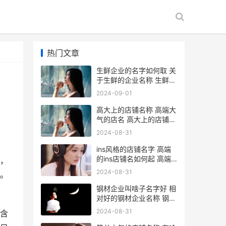
热门文章
生鲜企业的名字如何取 关
于生鲜的企业名称 生鲜企
业的名字有哪些
2024-09-01
高大上的店铺名称 高端大
气的店名 高大上的店铺名
字爱情
2024-08-31
ins风格的店铺名字 高端
的ins店铺名如何起 高端
，
的ins店铺英文名怎么起
2024-08-31
。
钢材企业叫啥子名字好 相
对好的钢材企业名称 钢材
厂商
2024-08-31
含